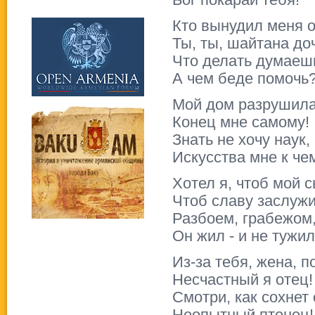
Бог покарай тебя!
Кто вынудил меня 
Ты, ты, шайтана до
Что делать думаеш
А чем беде помочь
Мой дом разрушила,
Конец мне самому!
Знать не хочу наук,
Искусства мне к че
Хотел я, чтоб мой 
Чтоб славу заслуж
Разбоем, грабежом,
Он жил - и не тужил
Из-за тебя, жена, п
Несчастный я отец!
Смотри, как сохнет