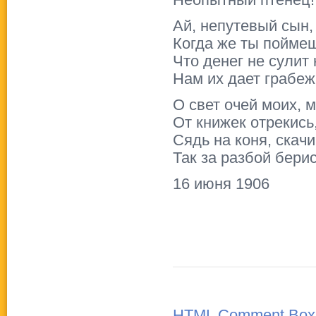
Неопытный птенец!
Ай, непутевый сын,
Когда же ты пойме
Что денег не сулит 
Нам их дает грабеж
О свет очей моих, 
От книжек отрекись
Сядь на коня, скачи
Так за разбой берис
16 июня 1906
HTML Comment Box