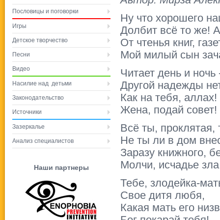
Автор: Мирза Алек
Пословицы и поговорки
Ну что хорошего на
Игры
Долбит всё то же! А
Детское творчество
От чтенья книг, газ
Мой милый сын зач
Песни
Видео
Читает день и ночь 
Другой надежды нет
Насилие над детьми
Как на тебя, аллах
Законодательство
Жена, подай совет!
Источники
Всё ты, проклятая, 
Зазеркалье
Не ты ли в дом вне
Анализ специалистов
Заразу книжного, б
Молчи, исчадье зла
Наши партнеры
Тебе, злодейка-мат
Свое дитя любя,
Какая мать его низ