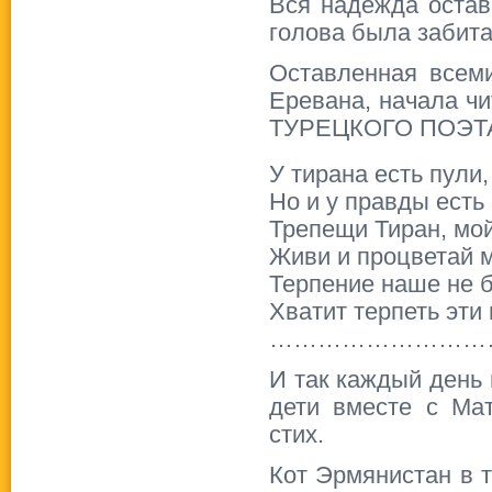
Вся надежда остав
голова была забит
Оставленная всеми
Еревана, начала ч
ТУРЕЦКОГО ПОЭТА 
У тирана есть пули
Но и у правды есть
Трепещи Тиран, мо
Живи и процветай м
Терпение наше не б
Хватит терпеть эти
………………………
И так каждый день 
дети вместе с Ма
стих.
Кот Эрмянистан в т