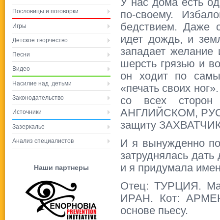
У нас дома есть од
Пословицы и поговорки
по-своему. Избал
бедствием. Даже 
Игры
идет дождь, и зем
Детское творчество
западает желание 
Песни
шерсть грязью и во
Видео
он ходит по самы
Насилие над детьми
«печать своих ног».
Законодательство
со всех сторон
АНГЛИЙСКОМ, РУСС
Источники
защиту ЗАХВАТЧИКА
Зазеркалье
Анализ специалистов
И я вынужденно п
затруднялась дать 
и я придумала имен
Наши партнеры
Отец: ТУРЦИЯ. М
ИРАН. Кот: АРМЕН
основе пьесу.