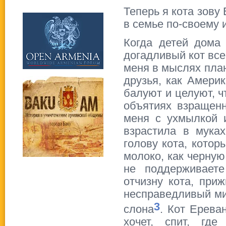
Теперь я кота зову
в семье по-своему и
Когда детей дома
догадливый кот все
меня в мыслях план 
друзья, как Америк
балуют и целуют, ч
объятиях взращен
меня с ухмылкой и
взрастила в мук
голову кота, кото
молоко, как черную
не поддерживает
отчизну кота, при
несправедливый мир
3
слона
. Кот Ерева
хочет, спит, где