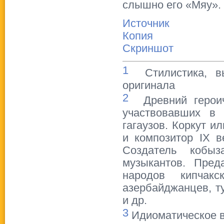
слышно его «Мяу».
Источник
Копия
Скриншот
1
Стилистика, вы
оригинала
2
Древний героиче
участвовавших в 
гагаузов. Коркут и
и композитор IX в
Создатель кобыз
музыкантов. Пред
народов кипчакс
азербайджанцев, ту
и др.
3
Идиоматическое в