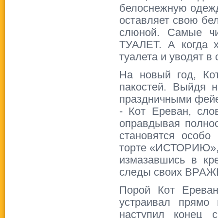
белоснежную одежд
оставляет свою бе
слюной. Самые ч
ТУАЛЕТ. А когда х
туалета и уводят в
На новый год, Ко
пакостей. Выйдя 
праздничными фейе
- Кот Ереван, сл
оправдывая полно
становятся особо
торте «ИСТОРИЮ», н
измазавшись в кр
следы своих ВРАЖ
Порой Кот Ереван
устраивал прямо 
наступил конец 