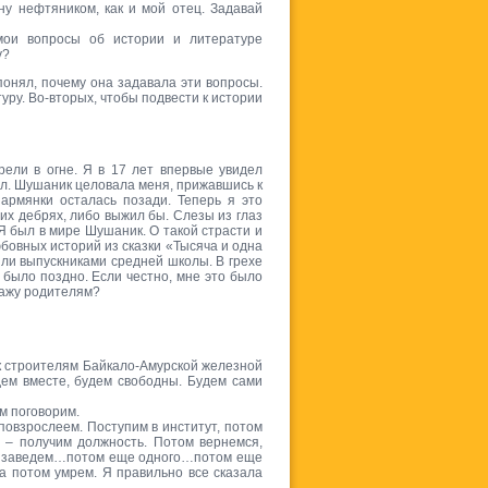
ну нефтяником, как и мой отец. Задавай
мои вопросы об истории и литературе
у?
понял, почему она задавала эти вопросы.
уру. Во-вторых, чтобы подвести к истории
рели в огне. Я в 17 лет впервые увидел
ал. Шушаник целовала меня, прижавшись к
армянки осталась позади. Теперь я это
их дебрях, либо выжил бы. Слезы из глаз
Я был в мире Шушаник. О такой страсти и
юбовных историй из сказки «Тысяча и одна
ыли выпускниками средней школы. В грехе
 было поздно. Если честно, мне это было
скажу родителям?
к строителям Байкало-Амурской железной
дем вместе, будем свободны. Будем сами
м поговорим.
повзрослеем. Поступим в институт, потом
 – получим должность. Потом вернемся,
нка заведем…потом еще одного…потом еще
а потом умрем. Я правильно все сказала