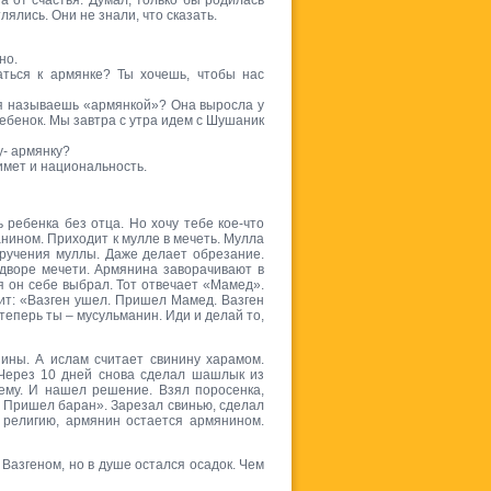
а от счастья. Думал, только бы родилась
ялись. Они не знали, что сказать.
но.
ться к армянке? Ты хочешь, чтобы нас
ня называешь «армянкой»? Она выросла у
 ребенок. Мы завтра с утра идем с Шушаник
у- армянку?
имет и национальность.
 ребенка без отца. Но хочу тебе кое-что
анином. Приходит к мулле в мечеть. Мулла
ручения муллы. Даже делает обрезание.
дворе мечети. Армянина заворачивают в
я он себе выбрал. Тот отвечает «Мамед».
рит: «Вазген ушел. Пришел Мамед. Вазген
теперь ты – мусульманин. Иди и делай то,
ины. А ислам считает свинину харамом.
 Через 10 дней снова сделал шашлык из
лему. И нашел решение. Взял поросенка,
. Пришел баран». Зарезал свинью, сделал
 религию, армянин остается армянином.
Вазгеном, но в душе остался осадок. Чем