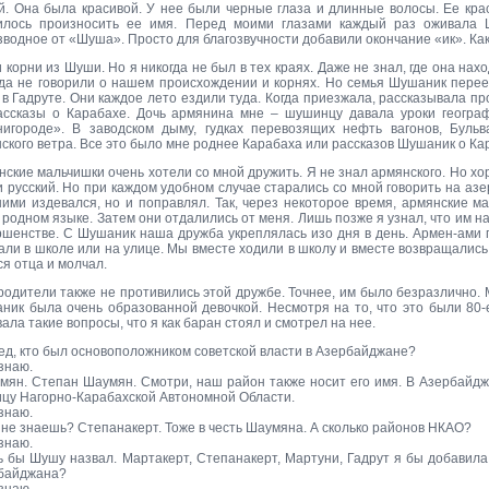
й. Она была красивой. У нее были черные глаза и длинные волосы. Ее кра
илось произносить ее имя. Перед моими глазами каждый раз оживала 
зводное от «Шуша». Просто для благозвучности добавили окончание «ик». Ка
корни из Шуши. Но я никогда не был в тех краях. Даже не знал, где она нахо
гда не говорили о нашем происхождении и корнях. Но семья Шушаник переех
в Гадруте. Они каждое лето ездили туда. Когда приезжала, рассказывала пр
ассказы о Карабахе. Дочь армянина мне – шушинцу давала уроки геогра
нигороде». В заводском дыму, гудках перевозящих нефть вагонов, Буль
ского ветра. Все это было мне роднее Карабаха или рассказов Шушаник о Кар
нские мальчишки очень хотели со мной дружить. Я не знал армянского. Но хо
и русский. Но при каждом удобном случае старались со мной говорить на а
ними издевался, но и поправлял. Так, через некоторое время, армянские м
 родном языке. Затем они отдалились от меня. Лишь позже я узнал, что им н
ршенстве. С Шушаник наша дружба укреплялась изо дня в день. Армен-ами 
ли в школе или на улице. Мы вместе ходили в школу и вместе возвращались.
я отца и молчал.
родители также не противились этой дружбе. Точнее, им было безразлично.
ник была очень образованной девочкой. Несмотря на то, что это были 80-е
ала такие вопросы, что я как баран стоял и смотрел на нее.
ед, кто был основоположником советской власти в Азербайджане?
знаю.
мян. Степан Шаумян. Смотри, наш район также носит его имя. В Азербайд
ицу Нагорно-Карабахской Автономной Области.
знаю.
 не знаешь? Степанакерт. Тоже в честь Шаумяна. А сколько районов НКАО?
знаю.
ь бы Шушу назвал. Мартакерт, Степанакерт, Мартуни, Гадрут я бы добавил
байджана?