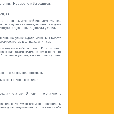
остоянии. Не заметили бы родители.
ной, а я…
 я в Нефтехимический институт. Мы оба
 После получения стипендии иногда ходили
ститута. Когда наши родители уходили на
ушаник на улице ждала меня. Мы вместе
ожал ее, потом шел на занятия сам.
е Коммунистов было шумно. Кто-то кричал
ина с плакатами «Армяне, руки прочь от
Я зашел и увидел, как она стоит у окна,
ашно. Я боюсь тебя потерять.
ли косо. Но что я сделала?
чала «не знаю». Я понял, что она что-то
 вела себя, будто в чем-то провинилась.
дела дочь целую вечность, прижала к себе