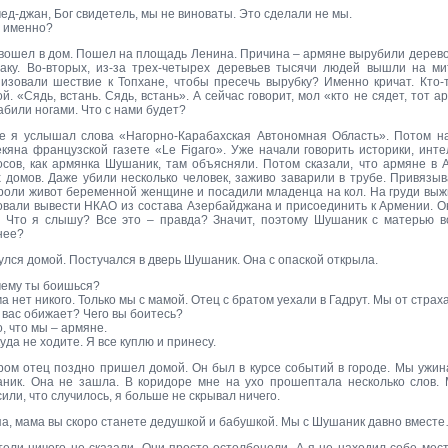
ед-джан, Бог свидетель, мы не виноваты. Это сделали не мы.
о именно?
 вошел в дом. Пошел на площадь Ленина. Причина – армяне вырубили дерево в
Баку. Во-вторых, из-за трех-четырех деревьев тысячи людей вышли на ми
низовали шествие к Топхане, чтобы пресечь вырубку? Именно кричат. Кто-
й. «Сядь, встань. Сядь, встань». А сейчас говорит, мол «кто не сядет, тот 
абили ногами. Что с нами будет?
е я услышал слова «Нагорно-Карабахская Автономная Область». Потом н
екяна французской газете «Le Figaro». Уже начали говорить историки, инт
осов, как армянка Шушаник, там объясняли. Потом сказали, что армяне в
х домов. Даже убили несколько человек, заживо заварили в трубе. Привязы
роли живот беременной женщине и посадили младенца на кол. На груди выжг
овали вывести НКАО из состава Азербайджана и присоединить к Армении. 
. Что я слышу? Все это – правда? Значит, поэтому Шушаник с матерью во
нее?
лся домой. Постучался в дверь Шушаник. Она с опаской открыла.
чему ты боишься?
а нет никого. Только мы с мамой. Отец с братом уехали в Гадрут. Мы от страх
 вас обижает? Чего вы боитесь?
о, что мы – армяне.
уда не ходите. Я все куплю и принесу.
ром отец поздно пришел домой. Он был в курсе событий в городе. Мы ужина
ник. Она не зашла. В коридоре мне на ухо прошептала несколько слов. М
или, что случилось, я больше не скрывал ничего.
па, мама вы скоро станете дедушкой и бабушкой. Мы с Шушаник давно вмест