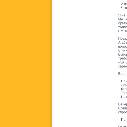
– Ахм
– Чт
Я не
где 
орга
толпо
Его з
Позж
Агаб
вопр
отчи
Вспо
треб
«За»
зара
Верну
– По
– Дом
– Кто
– Тог
– Ник
Вече
Шуша
спрос
– Па