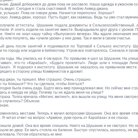
д-джан?
 знаю. Давай доберемся до дома пока не рассвело. Наша одежда в ужасном с
ть видят. Сегодня я стала счастливой. Я люблю Ахмед-джана.
е, услышат. Пока не говори дома. Начнется переполох. Хорошо?
ошо. Ахмед-джан, хорошо. Пусть будет, как скажешь. Ведь ты уже стал мужчи
олучили аттестаты. Шушаник подала документы в Сельскохозяйственный, а
пили. И опять ходили на занятия вместе. Выкрадывали друг друга с уроков.
фе. Никто не знал нашу тайну «Выпускного вечера». Мы ждали окончания ин
бу или погулять, мы «учили уроки» у нее дома. Так и жили в своем счастье.
ый день после занятий я поднимался по Торговой к Сельхоз институту. Ш
и по городу или ходили в библиотеку. Утром все повторялось. Сначала я пров
ли годы. Мы учились на 4-ом курсе. По привычке я шел за Шушаник. На улиц
тавка!», кто-то «Карабах!», «Будьте прокляты!». Люди шли к площади Лен
баха!». Я подошел к институту. Шушаник не оказалось на привычном месте. 
дящего в сторону улицы Коммунистов и дрожит.
мед-джан, ты пришел. Мне страшно. Очень страшно.
го ты боишься? Что ты сделала, чтобы бояться?
егодня была очень рада. Будто весь мир принадлежал мне. Но сейчас мне стр
десь и никуда не уйду. Почему ты не ждала меня на улице?
траха. Толпа кричала «Митинг, митинг!», все вышли на улицу. На меня смотре
то случилось? Объясни.
знаю.
оменялись местами. Теперь я мучил вопросами Шушаник. Она все время отве
. Я читал ответ на вопрос «Армяне, руки прочь от Карабаха» в ее глазах.
ришли домой. Она все время спешила. Никто на Шушаник и не смотрел. Но она
шли во двор. Ее мать стояла на балконе. Быстро спустилась, казалось, не ви
еловала. Потом обратилась ко мне: