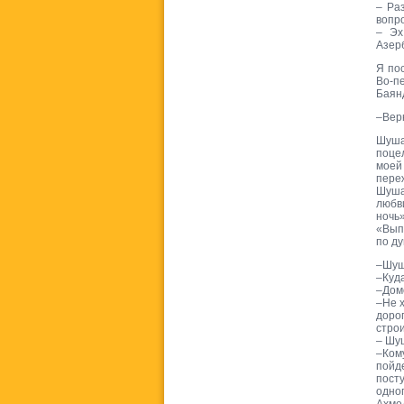
– Ра
вопро
– Эх
Азер
Я по
Во-пе
Баян
–Вер
Шуша
поце
моей
пере
Шуша
любви
ночь
«Вып
по ду
–Шуш
–Куд
–Дом
–Не 
доро
строи
– Шу
–Ком
пойд
пост
одно