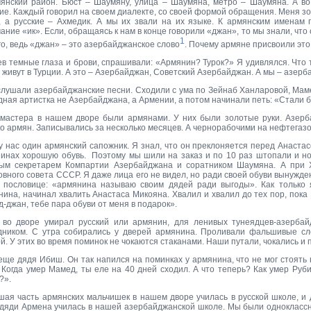
янский район. Бюст – Шаумяну, улица – Шаумяна, метро – Шаумяна. А во
кие. Каждый говорил на своем диалекте, со своей формой обращения. Меня з
, а русские – Ахмедик. А мы их звали на их языке. К армянским именам 
ание «ик». Если, обращаясь к нам в конце говорили «джан», то мы знали, ч
1
о, ведь «джан» – это азербайджанское слово
. Почему армяне присвоили эт
ев темные глаза и брови, спрашивали: «Армянин? Турок?» Я удивлялся. Что 
 живут в Турции. А это – Азербайджан, Советский Азербайджан. А мы – азер
слушали азербайджанские песни. Сходили с ума по Зейнаб Ханларовой, Мамед
дная артистка не Азербайджана, а Армении, а потом начинали петь: «Стали
мастера в нашем дворе были армянами. У них были золотые руки. Азерб
о армян. Записывались за несколько месяцев. А чернорабочими на нефтегазо
у нас один армянский сапожник. Я знал, что он преклоняется перед Анаста
зинах хорошую обувь. Поэтому мы шили на заказ и по 10 раз штопали и нос
ым секретарем Компартии Азербайджана и соратником Шаумяна. А при 
вного совета СССР. Я даже лица его не видел, но ради своей обуви вынужде
в пословице: «армянина называю своим дядей ради выгоды». Как только 
нина, начинал хвалить Анастаса Микояна. Хвалил и хвалил до тех пор, пока 
-джан, тебе пара обуви от меня в подарок».
 во дворе умирал русский или армянин, для ленивых тунеядцев-азербай
дником. С утра собирались у дверей армянина. Проливали фальшивые сле
й. У этих во время поминок не чокаются стаканами. Наши путали, чокались и 
еще дядя Ибиш. Он так напился на поминках у армянина, что не мог стоять 
. Когда умер Мамед, ты еле на 40 дней сходил. А что теперь? Как умер Руби
?».
шая часть армянских мальчишек в нашем дворе училась в русской школе, и 
 дяди Армена училась в нашей азербайджанской школе. Мы были одноклассн