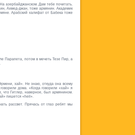
 На азербайджанском. Дам тебе почитать.
нин, Ахмед-джан, тоже армянин. Академик
рмяне. Арабский халифат от Бабека тоже
ле Парапета, потом в мечеть Тезе Пир, а
.
Эрмени, хай». Не знаю, откуда она всему
 говорили дома. «Когда говорили «хай» я
, что Гитлер, наверное, был армянином.
ай» пишется «heil».
ать рассвет. Прячась от глаз ребят мы