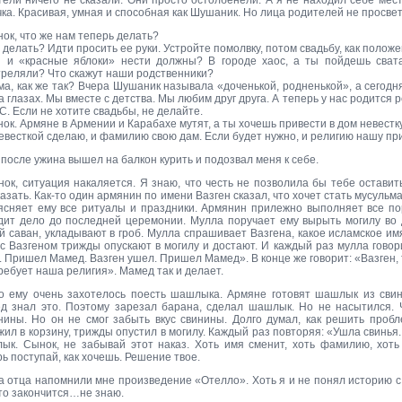
тели ничего не сказали. Они просто остолбенели. А я не находил себе мест
ка. Красивая, умная и способная как Шушаник. Но лица родителей не просветл
ок, что же нам теперь делать?
 делать? Идти просить ее руки. Устройте помолвку, потом свадьбу, как положе
 и «красные яблоки» нести должны? В городе хаос, а ты пойдешь свата
треляли? Что скажут наши родственники?
ма, как же так? Вчера Шушаник называла «доченькой, родненькой», а сегод
а глазах. Мы вместе с детства. Мы любим друг друга. А теперь у нас родится
С. Если не хотите свадьбы, не делайте.
ок. Армяне в Армении и Карабахе мутят, а ты хочешь привести в дом невестк
евесткой сделаю, и фамилию свою дам. Если будет нужно, и религию нашу пр
после ужина вышел на балкон курить и подозвал меня к себе.
нок, ситуация накаляется. Я знаю, что честь не позволила бы тебе оставить
азать. Как-то один армянин по имени Вазген сказал, что хочет стать мусульм
ясняет ему все ритуалы и праздники. Армянин прилежно выполняет все по
дит дело до последней церемонии. Мулла поручает ему вырыть могилу во 
й саван, укладывают в гроб. Мулла спрашивает Вазгена, какое исламское им
 с Вазгеном трижды опускают в могилу и достают. И каждый раз мулла гово
 Пришел Мамед. Вазген ушел. Пришел Мамед». В конце же говорит: «Вазген, 
ребует наша религия». Мамед так и делает.
то ему очень захотелось поесть шашлыка. Армяне готовят шашлык из свин
д знал это. Поэтому зарезал барана, сделал шашлык. Но не насытился.
нины. Но он не смог забыть вкус свинины. Долго думал, как решить проб
жил в корзину, трижды опустил в могилу. Каждый раз повторяя: «Ушла свинья
ык. Сынок, не забывай этот наказ. Хоть имя сменит, хоть фамилию, хоть
ь поступай, как хочешь. Решение твое.
а отца напомнили мне произведение «Отелло». Хоть я и не понял историю с 
это закончится…не знаю.