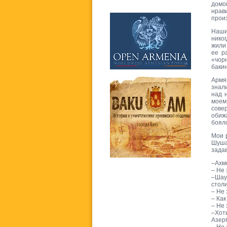
домо
нрав
прои
Наши 
нико
жили 
ее р
«чор
бакин
Армя
знал
над 
моем
сове
обижа
боялс
Мои 
Шуша
задав
–Ахм
– Не 
–Шау
стол
– Не 
– Как
– Не 
–Хот
Азер