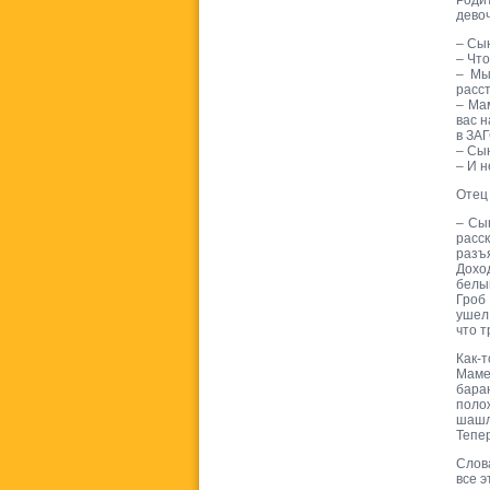
Роди
девоч
– Сын
– Что
– Мы
расс
– Ма
вас н
в ЗАГ
– Сын
– И н
Отец 
– Сы
расск
разъ
Дохо
белы
Гроб
ушел.
что т
Как-
Маме
бара
поло
шашл
Тепер
Слов
все 