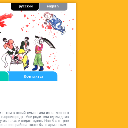
русский
english
Контакты
)
и в том высший смысл или из-за черного
о «чорнигород». Мои родители сдали дома
у мы начали ходить здесь. Нас было трое
ие нашего района также было армянским –