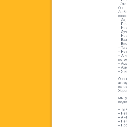
– Не 
–Это
Он –
Агаб
спаса
– Да,
– По
– Не 
– Луч
– Не 
– Ва
– Вп
– Ты 
– Нет
– А 
потом
– Арм
– Ахм
– Я н
Она 
этом
вспо
Хорош
Мы у
подн
– Ты 
– Нет
– А 
– Не 
– Пр