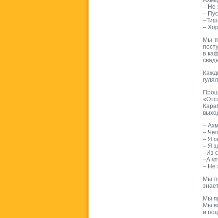
Ахме
– Не
– Пус
–Тиш
– Хор
Мы п
посту
в ка
свадь
Кажд
гулял
Прош
«Отс
Кара
выхо
– Ах
– Че
– Я с
– Я з
–Из с
–А ч
– Не 
Мы п
знает
Мы п
Мы во
и поц