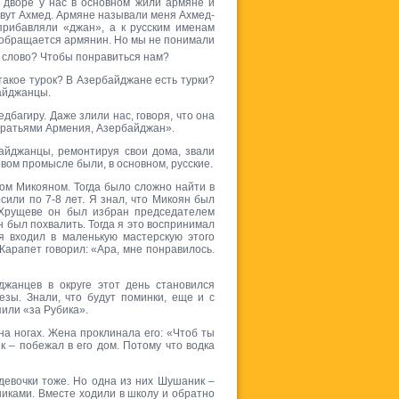
 дворе у нас в основном жили армяне и
овут Ахмед. Армяне называли меня Ахмед-
прибавляли «джан», а к русским именам
то обращается армянин. Но мы не понимали
о слово? Чтобы понравиться нам?
такое турок? В Азербайджане есть турки?
байджанцы.
багиру. Даже злили нас, говоря, что она
 братьями Армения, Азербайджан».
айджанцы, ремонтируя свои дома, звали
вом промысле были, в основном, русские.
сом Микояном. Тогда было сложно найти в
или по 7-8 лет. Я знал, что Микоян был
Хрущеве он был избран председателем
н был похвалить. Тогда я это воспринимал
я входил в маленькую мастерскую этого
Карапет говорил: «Ара, мне понравилось.
джанцев в округе этот день становился
зы. Знали, что будут поминки, еще и с
пили «за Рубика».
на ногах. Жена проклинала его: «Чтоб ты
к – побежал в его дом. Потому что водка
девочки тоже. Но одна из них Шушаник –
иками. Вместе ходили в школу и обратно