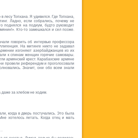
 лесу Топхана. Я удивился. Где Топхана,
тинг. Ладно, если собрались, почему не
то поднялся на подиум, будто руководит
армянин!». Кто-то замешкался и сел позже.
ачали говорить об интервью профессора
еллигенция. На митинге никто не задавал
 Армении изгоняют азербайджанцев из их
вали к спинам женщин горячие самовары.
ли армянский крест. Карабахские армяне
Они провели референдум и проголосовали
лновались. Значит, они обо всем знали
а даже за хлебом не ходим.
ли, когда в дверь постучались. Это была
не хотелось летать. Когда отец и мать
е…