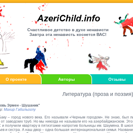
Счаcтливое детство в духе ненависти
Завтра эта ненависть коснется ВАС!
О проекте
Авторы
Отзывы
Литература (проза и поэзия
овь Эрмен - Шушаник"
р:
Махир Габильоглу
Баку – город нового века. Его называли «Черным городом». Не знаю, был л
 от заводских труб. Но мы никогда не называли его на азербайджанском. Эт
С и получили квартиру в пятиэтажке напротив больницы им. Шаумяна. В школ
ьев и сестра. А наш двор – одна большая интернациональная семья. Назван