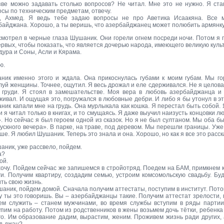
зве можно задавать столько вопросов? Не читал. Мне это не нужно. Я ста
сы по техническим предметам, отвечу.
, Ахмед. Я ведь тебе задаю вопросы не про Аветика Исаакяна. Все 
байджана. Хорошо, а ты веришь, что азербайджанец может полюбить армянк
смотрел в черные глаза Шушаник. Они горели огнем посреди ночи. Потом я 
рвых, чтобы показать, что является дочерью народа, имеющего великую культ
дура и Соны, Асли и Кярама.
ю.
ник именно этого и ждала. Она прикоснулась губами к моим губам. Мы го
луй женщины. Точнее, ощутил. Я весь дрожал и еле сдерживался. Не я целов
 груди. Я стоял в замешательстве. Моя вера в любовь азербайджанца и 
живал. И ощущая это, погружался в любовные дебри. И либо я бы утонул в эт
ник капали мне на грудь. Она мурлыкала как кошка. Я перестал быть собой. 
 я читал только в книгах, и то смущаясь. Я даже выучил наизусть концовки л
». Но сейчас я был героем одной из сказок. Но я не был султаном. Мы оба б
ускного вечера». В парке, на траве, под деревом. Мы перешли границы. Уже
ше. Я любил Шушаник. Теперь это знала и она. Хорошо, но как я все это рас
аник, уже рассвело, пойдем.
а?
ой.
хочу. Пойдем сейчас же запишемся в стройотряд. Поедем на БАМ, примкнем 
ги. Получим квартиру, создадим семью, устроим комсомольскую свадьбу. Бу
ть свою жизнь.
шаник, пойдем домой. Сначала получим аттестаты, поступим в институт. Пото
у ты это говоришь. Вы – азербайджанцы такие. Получим аттестат зрелости, 
ем служить – станем мужчинами, во время службы вступим в ряды партии
упим на работу. Потом из родственников в жены возьмем дочь тётки, ребе
го. Им образование дадим, вырастим, женим. Проживем жизнь ради других, 