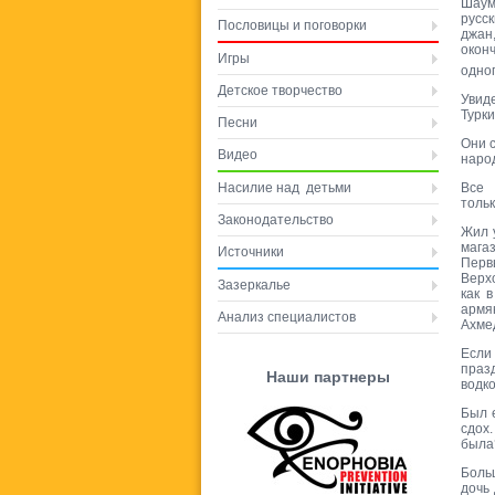
Шаум
русс
Пословицы и поговорки
джан
оконч
Игры
одног
Детское творчество
Увид
Турки
Песни
Они 
Видео
наро
Насилие над детьми
Все 
тольк
Законодательство
Жил 
мага
Источники
Перв
Верхо
Зазеркалье
как 
армя
Анализ специалистов
Ахмед
Если
праз
Наши партнеры
водко
Был 
сдох
была
Боль
дочь