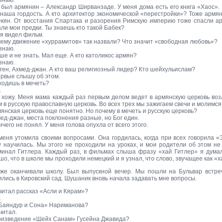
знаю.
 был армянин – Александр Ширванзаде. У меня дома есть его книга «Хаос».
 наша гордость. А кто архитектор экономической «перестройки»? Тоже армя
екян. От восстания Спартака и разорения Римскую империю тоже спасли а
ли мои предки. Ты знаешь кто такой Бабек?
 я видел фильм.
чему движение «хуррамитов» так назвали? Что значит «свободная любовь»?
знаю.
ше и не знать. Мал еще. А кто католикос армян?
знаю.
зген, Ахмед-джан. А кто ваш религиозный лидер? Кто шейхульислам?
ервые слышу об этом.
ходишь в мечеть?
.
я хожу. Меня мама каждый раз первым делом ведет в армянскую церковь воз
 в русскую православную церковь. Во всех трех мы зажигаем свечи и молимся
янская церковь еще понятно. Но почему в мечеть и русскую церковь?
ед-джан, места поклонения разные, но Бог един.
ичего не понял. У меня голова опухла от всего этого.
меня утомила своими вопросами. Она гордилась, когда при всех говорила «
у научилась. Мы этого не проходили на уроках, и мои родители об этом не
минал Гитлера. Каждый раз, в фильмах слыша фразу «хай Гитлер» я думал
о, что в школе мы проходили немецкий и я узнал, что слово, звучащее как «х
же оканчивали школу. Был выпускной вечер. Мы пошли на Бульвар встреч
ялись в Кировский сад. Шушаник вновь начала задавать мне вопросы.
читал рассказ «Асли и Кярам»?
.
«Баяндур и Сона» Нариманова?
читал.
оизведение «Шейх Санам» Гусейна Джавида?