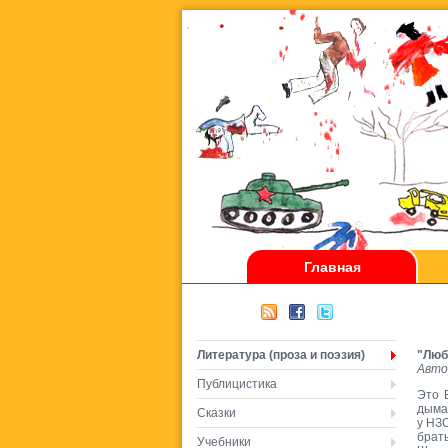
Главная
Литература (проза и поэзия)
"Люб
Авто
Публицистика
Это 
дыма
Сказки
у НЗ
брат
Учебники