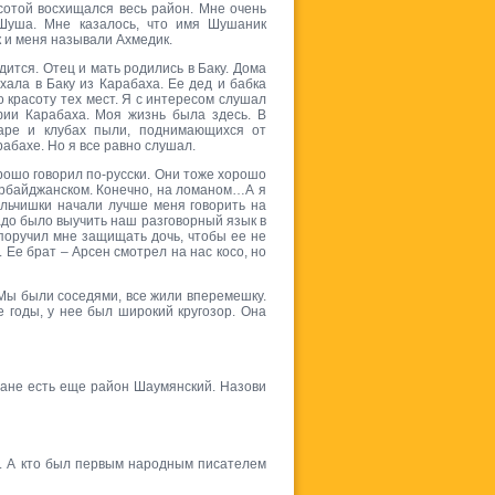
сотой восхищался весь район. Мне очень
Шуша. Мне казалось, что имя Шушаник
к и меня называли Ахмедик.
дится. Отец и мать родились в Баку. Дома
ала в Баку из Карабаха. Ее дед и бабка
о красоту тех мест. Я с интересом слушал
фии Карабаха. Моя жизнь была здесь. В
варе и клубах пыли, поднимающихся от
абахе. Но я все равно слушал.
рошо говорил по-русски. Они тоже хорошо
зербайджанском. Конечно, на ломаном…А я
альчишки начали лучше меня говорить на
адо было выучить наш разговорный язык в
поручил мне защищать дочь, чтобы ее не
 Ее брат – Арсен смотрел на нас косо, но
 Мы были соседями, все жили вперемешку.
 годы, у нее был широкий кругозор. Она
жане есть еще район Шаумянский. Назови
а. А кто был первым народным писателем