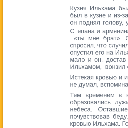
Кузня Ильхама был
был в кузне и из-з
он поднял голову, 
Степана и армянин
«ты мне брат». О
спросил, что случи
опустил его на Иль
мало и он, достав
Ильхамом, вонзил 
Истекая кровью и и
не думал, вспомина
Тем временем в к
образовались луж
небеса. Оставши
почувствовав беду
кровью Ильхама. Г