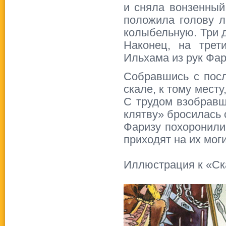
и сняла вонзенный
положила голову л
колыбельную. Три д
Наконец, на трет
Ильхама из рук Фар
Собравшись с посл
скале, к тому мест
С трудом взобравш
клятву» бросилась 
Фаризу похоронили
приходят на их мог
Иллюстрация к «Ск