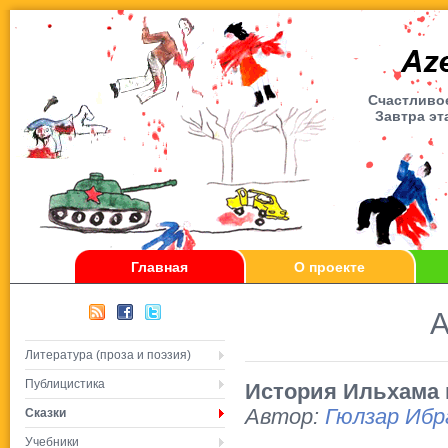
Счаcтливое
Завтра эт
Главная
О проекте
А
Литература (проза и поэзия)
Публицистика
История Ильхама
Автор:
Гюлзар Ибр
Сказки
Учебники