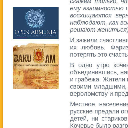
скажем только, ч
ему взаимностью и
восхищаются верн
наблюдают, как вол
решают жениться
И зажили счастлив
их любовь. Фариз
потерять это счасть
В одно утро коче
объединившись, на
и грабежа. Жители 
своими младшими, 
вероломству и пред
Местное населени
русские предали о
детей, ни старико
Кочевье было разгр