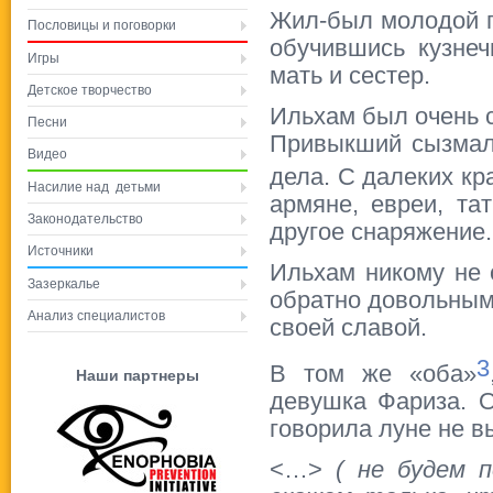
Жил-был молодой п
Пословицы и поговорки
обучившись кузне
Игры
мать и сестер.
Детское творчество
Ильхам был очень с
Песни
Привыкший сызмаль
Видео
дела. С далеких кр
Насилие над детьми
армяне, евреи, та
Законодательство
другое снаряжение.
Источники
Ильхам никому не 
Зазеркалье
обратно довольными
Анализ специалистов
своей славой.
3
В том же «оба»
Наши партнеры
девушка Фариза. О
говорила луне не в
<…>
( не будем 