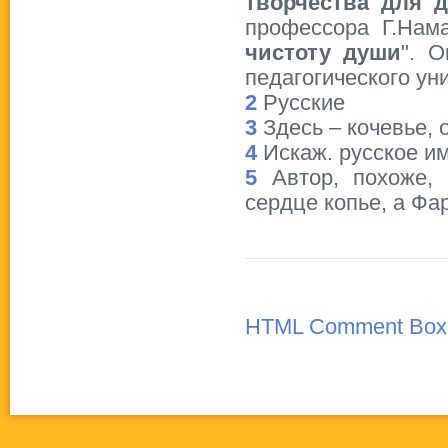
творчества для д
профессора Г.Нама
чистоту души
". 
педагогического ун
2
Русские
3
Здесь – кочевье, 
4
Искаж. русское им
5
Автор, похоже, 
сердце копье, а Фа
HTML Comment Box