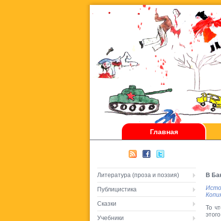
Главная
Литература (проза и поэзия)
В Ба
Исто
Публицистика
Копи
Сказки
То ч
этого
Учебники