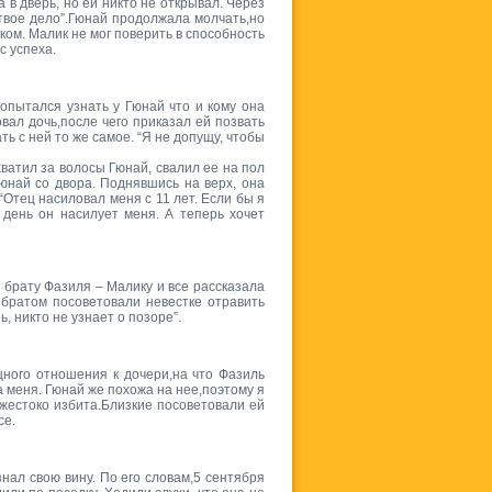
 в дверь, но ей никто не открывал. Через
твое дело”.Гюнай продолжала молчать,но
ом. Малик не мог поверить в способность
с успеха.
опытался узнать у Гюнай что и кому она
вал дочь,после чего приказал ей позвать
ть с ней то же самое. “Я не допущу, чтобы
ватил за волосы Гюнай, свалил ее на пол
юнай со двора. Поднявшись на верх, она
“Отец насиловал меня с 11 лет. Если бы я
 день он насилует меня. А теперь хочет
к брату Фазиля – Малику и все рассказала
 братом посоветовали невестке отравить
, никто не узнает о позоре”.
ного отношения к дочери,на что Фазиль
а меня. Гюнай же похожа на нее,поэтому я
 жестоко избита.Близкие посоветовали ей
се.
нал свою вину. По его словам,5 сентября