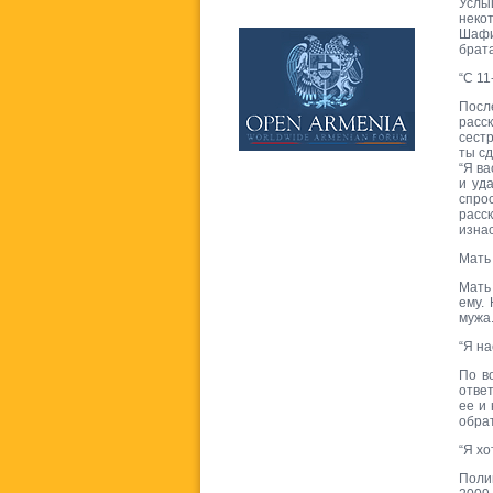
Услыш
неко
Шафи
брата
“С 11
Посл
расс
сестр
ты сд
“Я в
и уд
спрос
расс
изнас
Мать 
Мать 
ему.
мужа.
“Я на
По в
ответ
ее и
обрат
“Я хо
Поли