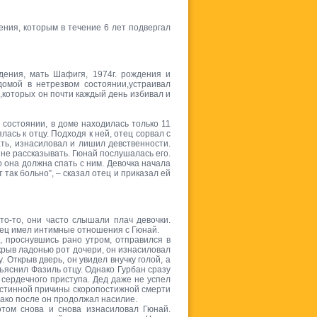
ния, которым в течение 6 лет подвергал
дения, мать Шафигя, 1974г. рождения и
домой в нетрезвом состоянии,устраивал
и,которых он почти каждый день избивал и
м состоянии, в доме находилась только 11
ась к отцу. Подходя к ней, отец сорвал с
ать, изнасиловал и лишил девственности.
 не рассказывать. Гюнай послушалась его.
то она должна спать с ним. Девочка начала
т так больно”, – сказал отец и приказал ей
то-то, они часто слышали плач девочки.
отец имел интимные отношения с Гюнай.
, проснувшись рано утром, отправился в
крыв ладонью рот дочери, он изнасиловал
 Открыв дверь, он увидел внучку голой, а
бъяснил Фазиль отцу. Однако Гурбан сразу
т сердечного приступа. Дед даже не успел
 истинной причины скоропостижной смерти
нако после он продолжал насилие.
отом снова и снова изнасиловал Гюнай.