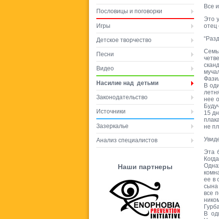
Все 
Пословицы и поговорки
Это 
Игры
отец 
“Раз
Детское творчество
Семь
Песни
четв
сканд
Видео
мучал
Фази
Насилие над детьми
В оди
летня
Законодательство
нее 
Будуч
Источники
15 дн
плака
Зазеркалье
не пл
Увиде
Анализ специалистов
Эта 
Когд
Одна
Наши партнеры
комн
ее в 
сына 
все п
нико
Гурба
В од