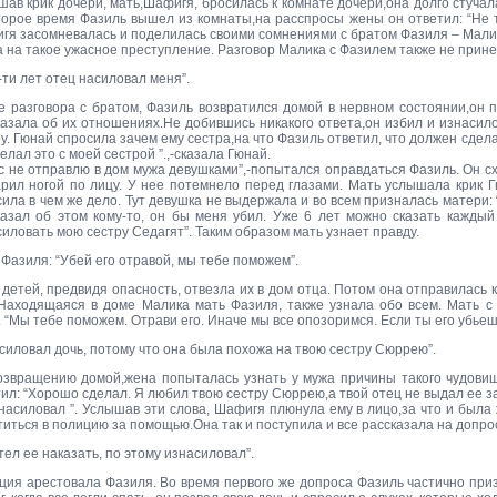
ав крик дочери, мать,Шафигя, бросилась к комнате дочери,она долго стучала
торое время Фазиль вышел из комнаты,на расспросы жены он ответил: “Не 
гя засомневалась и поделилась своими сомнениями с братом Фазиля – Малик
 на такое ужасное преступление. Разговор Малика с Фазилем также не прине
-ти лет отец насиловал меня”.
е разговора с братом, Фазиль возвратился домой в нервном состоянии,он п
казала об их отношениях.Не добившись никакого ответа,он избил и изнасило
у. Гюнай спросила зачем ему сестра,на что Фазиль ответил, что должен сдела
елал это с моей сестрой ”.,-сказала Гюнай.
ас не отправлю в дом мужа девушками”,-попытался оправдаться Фазиль. Он сх
арил ногой по лицу. У нее потемнело перед глазами. Мать услышала крик Г
ила в чем же дело. Тут девушка не выдержала и во всем призналась матери: 
казал об этом кому-то, он бы меня убил. Уже 6 лет можно сказать каждый
иловать мою сестру Седагят”. Таким образом мать узнает правду.
Фазиля: “Убей его отравой, мы тебе поможем”.
детей, предвидя опасность, отвезла их в дом отца. Потом она отправилась 
 Находящаяся в доме Малика мать Фазиля, также узнала обо всем. Мать с
 “Мы тебе поможем. Отрави его. Иначе мы все опозоримся. Если ты его убьешь
силовал дочь, потому что она была похожа на твою сестру Сюррею”.
озвращению домой,жена попыталась узнать у мужа причины такого чудовищ
ил: “Хорошо сделал. Я любил твою сестру Сюррею,а твой отец не выдал ее з
 насиловал ”. Услышав эти слова, Шафигя плюнула ему в лицо,за что и была
иться в полицию за помощью.Она так и поступила и все рассказала на допро
тел ее наказать, по этому изнасиловал”.
ция арестовала Фазиля. Во время первого же допроса Фазиль частично приз