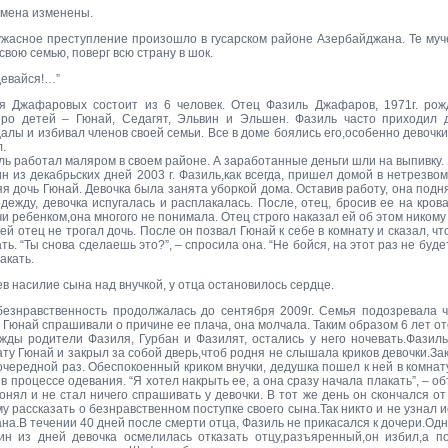
имена изменены.
ужасное преступление произошло в гусарском районе Азербайджана. Те муче
свою семью, поверг всю страну в шок.
девайся!…”
я Джафаровых состоит из 6 человек. Отец Фазиль Джафаров, 1971г. рож
еро детей – Гюнай, Седагят, Эльвин и Эльшен. Фазиль часто приходил 
алы и избивал членов своей семьи. Все в доме боялись его,особенно девочк
.
ль работал маляром в своем районе. А заработанные деньги шли на выпивку.
н из декабрьских дней 2003 г. Фазиль,как всегда, пришел домой в нетрезво
я дочь Гюнай. Девочка была занята уборкой дома. Оставив работу, она поднял
одежду, девочка испугалась и расплакалась. После, отец, бросив ее на кров
и ребенком,она многого не понимала. Отец строго наказал ей об этом никому
ей отец не трогал дочь. После он позвал Гюнай к себе в комнату и сказал, ч
ть. “Ты снова сделаешь это?”, – спросила она. “Не бойся, на этот раз не буде
акать.
в насилие сына над внучкой, у отца остановилось сердце.
безнравственность продолжалась до сентября 2009г. Семья подозревала ч
а Гюнай спрашивали о причине ее плача, она молчала. Таким образом 6 лет 
жды родители Фазиля, Гурбан и Фазилят, остались у него ночевать.Фазиль
ату Гюнай и закрыл за собой дверь,чтоб родня не слышала криков девочки.За
очередной раз. Обеспокоенный криком внучки, дедушка пошел к ней в комнату.
в процессе одевания. “Я хотел накрыть ее, а она сразу начала плакать”, – о
онял и не стал ничего спрашивать у девочки. В тот же день он скончался о
му рассказать о безнравственном поступке своего сына.Так никто и не узнал
на.В течении 40 дней после смерти отца, Фазиль не прикасался к дочери.Од
ин из дней девочка осмелилась отказать отцу,разъяренный,он избил,а п