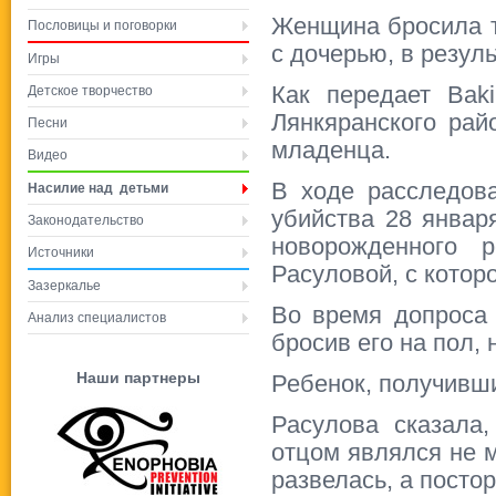
Женщина бросила т
Пословицы и поговорки
с дочерью, в резул
Игры
Как передает Baki
Детское творчество
Лянкяранского ра
Песни
младенца.
Видео
В ходе расследова
Насилие над детьми
убийства 28 январ
Законодательство
новорожденного 
Источники
Расуловой, с котор
Зазеркалье
Во время допроса 
Анализ специалистов
бросив его на пол, 
Наши партнеры
Ребенок, получивши
Расулова сказала,
отцом являлся не м
развелась, а посто