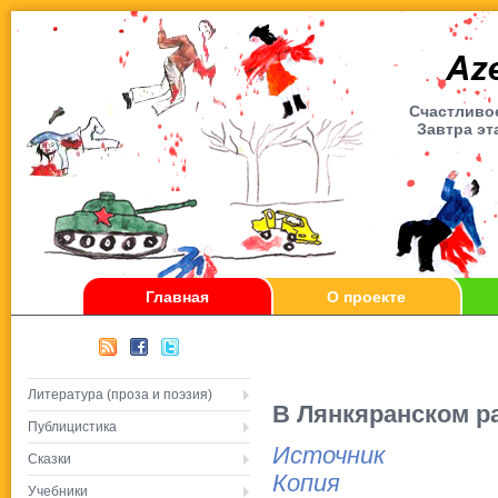
Счаcтливое
Завтра эт
Главная
О проекте
Литература (проза и поэзия)
В Лянкяранском р
Публицистика
Источник
Сказки
Копия
Учебники