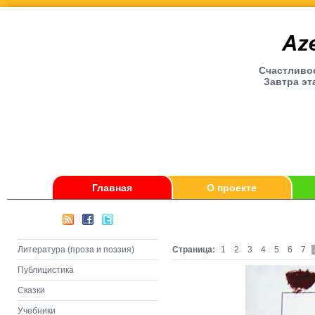
Счаcтливое
Завтра эт
Главная
О проекте
Литература (проза и поэзия)
Страница:
1
2
3
4
5
6
7
Публицистика
Сказки
Учебники